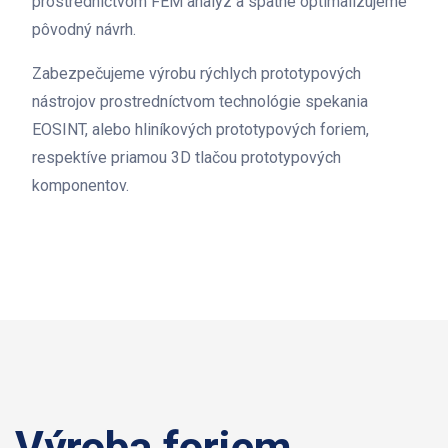
prostredníctvom FEM analýz a spätne optimalizujeme
pôvodný návrh.
Zabezpečujeme výrobu rýchlych prototypových
nástrojov prostredníctvom technológie spekania
EOSINT, alebo hliníkových prototypových foriem,
respektíve priamou 3D tlačou prototypových
komponentov.
Výroba foriem