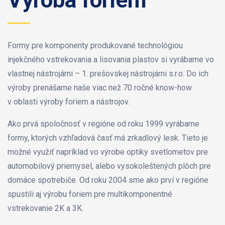
Formy pre komponenty produkované technológiou
injekčného vstrekovania a lisovania plastov si vyrábame vo
vlastnej nástrojárni – 1. prešovskej nástrojárni s.r.o. Do ich
výroby prenášame naše viac než 70 ročné know-how
v oblasti výroby foriem a nástrojov.
Ako prvá spoločnosť v regióne od roku 1999 vyrábame
formy, ktorých vzhľadová časť má zrkadlový lesk. Tieto je
možné využiť napríklad vo výrobe optiky svetlometov pre
automobilový priemysel, alebo vysokoleštených plôch pre
domáce spotrebiče. Od roku 2004 sme ako prví v regióne
spustili aj výrobu foriem pre multikomponentné
vstrekovanie 2K a 3K.