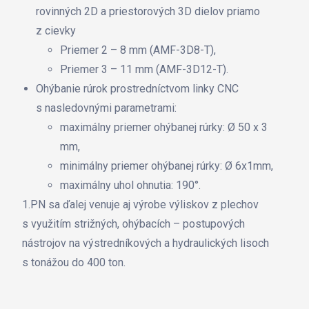
rovinných 2D a priestorových 3D dielov priamo
z cievky
Priemer 2 – 8 mm (AMF-3D8-T),
Priemer 3 – 11 mm (AMF-3D12-T).
Ohýbanie rúrok prostredníctvom linky CNC
s nasledovnými parametrami:
maximálny priemer ohýbanej rúrky: Ø 50 x 3
mm,
minimálny priemer ohýbanej rúrky: Ø 6x1mm,
maximálny uhol ohnutia: 190°.
1.PN sa ďalej venuje aj výrobe výliskov z plechov
s využitím strižných, ohýbacích – postupových
nástrojov na výstredníkových a hydraulických lisoch
s tonážou do 400 ton.