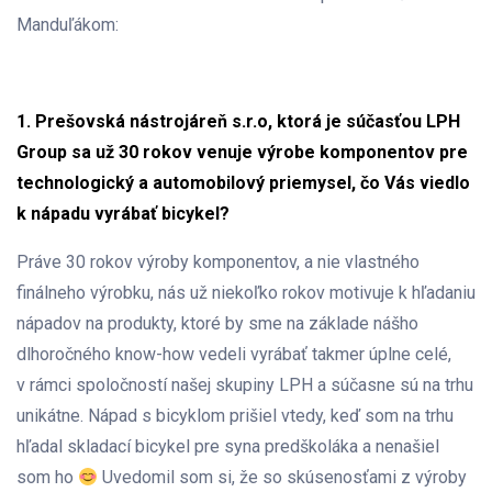
Manduľákom:
1. Prešovská nástrojáreň s.r.o, ktorá je súčasťou LPH
Group sa už 30 rokov venuje výrobe komponentov pre
technologický a automobilový priemysel, čo Vás viedlo
k nápadu vyrábať bicykel?
Práve 30 rokov výroby komponentov, a nie vlastného
finálneho výrobku, nás už niekoľko rokov motivuje k hľadaniu
nápadov na produkty, ktoré by sme na základe nášho
dlhoročného know-how vedeli vyrábať takmer úplne celé,
v rámci spoločností našej skupiny LPH a súčasne sú na trhu
unikátne. Nápad s bicyklom prišiel vtedy, keď som na trhu
hľadal skladací bicykel pre syna predškoláka a nenašiel
som ho
Uvedomil som si, že so skúsenosťami z výroby