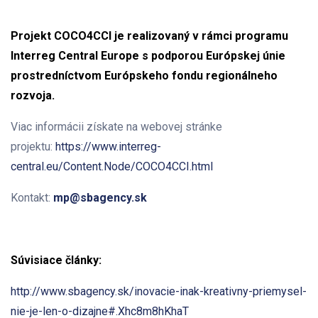
Projekt COCO4CCI je realizovaný v rámci programu
Interreg Central Europe s podporou Európskej únie
prostredníctvom Európskeho fondu regionálneho
rozvoja.
Viac informácii získate na webovej stránke
projektu:
https://www.interreg-
central.eu/Content.Node/COCO4CCI.html
Kontakt:
mp@sbagency.sk
Súvisiace články:
http://www.sbagency.sk/inovacie-inak-kreativny-priemysel-
nie-je-len-o-dizajne#.Xhc8m8hKhaT