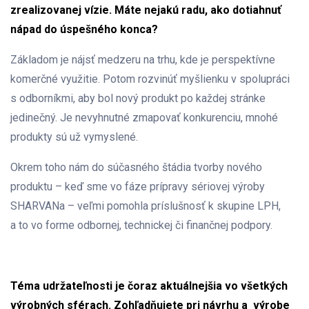
zrealizovanej vízie. Máte nejakú radu, ako dotiahnuť
nápad do úspešného konca?
Základom je nájsť medzeru na trhu, kde je perspektívne
komerčné využitie. Potom rozvinúť myšlienku v spolupráci
s odborníkmi, aby bol nový produkt po každej stránke
jedinečný. Je nevyhnutné zmapovať konkurenciu, mnohé
produkty sú už vymyslené.
Okrem toho nám do súčasného štádia tvorby nového
produktu – keď sme vo fáze prípravy sériovej výroby
SHARVANa – veľmi pomohla príslušnosť k skupine LPH,
a to vo forme odbornej, technickej či finančnej podpory.
Téma udržateľnosti je čoraz aktuálnejšia vo všetkých
výrobných sférach. Zohľadňujete pri návrhu a výrobe