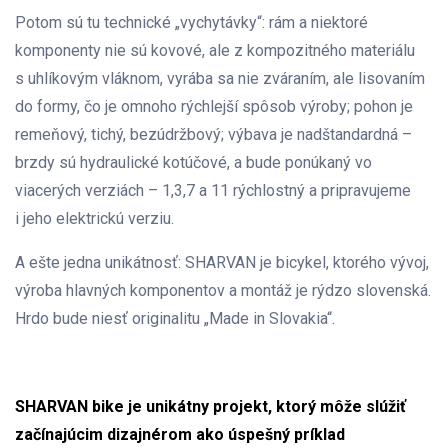
Potom sú tu technické „vychytávky“: rám a niektoré
komponenty nie sú kovové, ale z kompozitného materiálu
s uhlíkovým vláknom, vyrába sa nie zváraním, ale lisovaním
do formy, čo je omnoho rýchlejší spôsob výroby; pohon je
remeňový, tichý, bezúdržbový; výbava je nadštandardná –
brzdy sú hydraulické kotúčové, a bude ponúkaný vo
viacerých verziách – 1,3,7 a 11 rýchlostný a pripravujeme
i jeho elektrickú verziu.
A ešte jedna unikátnosť: SHARVAN je bicykel, ktorého vývoj,
výroba hlavných komponentov a montáž je rýdzo slovenská.
Hrdo bude niesť originalitu „Made in Slovakia“.
SHARVAN bike je unikátny projekt, ktorý môže slúžiť
začínajúcim dizajnérom ako úspešný príklad