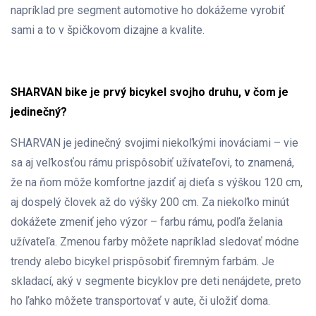
napríklad pre segment automotive ho dokážeme vyrobiť
sami a to v špičkovom dizajne a kvalite.
SHARVAN bike je prvý bicykel svojho druhu, v čom je
jedinečný?
SHARVAN je jedinečný svojimi niekoľkými inováciami – vie
sa aj veľkosťou rámu prispôsobiť užívateľovi, to znamená,
že na ňom môže komfortne jazdiť aj dieťa s výškou 120 cm,
aj dospelý človek až do výšky 200 cm. Za niekoľko minút
dokážete zmeniť jeho výzor – farbu rámu, podľa želania
užívateľa. Zmenou farby môžete napríklad sledovať módne
trendy alebo bicykel prispôsobiť firemným farbám. Je
skladací, aký v segmente bicyklov pre deti nenájdete, preto
ho ľahko môžete transportovať v aute, či uložiť doma.