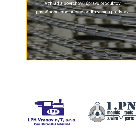
Vzhľad a povrchovú úpravu produktov
predstáv.
komponentov – urobíme to za vás.
prispôsobujeme presne podľa vašich predstáv.