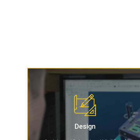
Výroba foriem
Design
kčnosť
Rozvíjame tradíciu výroby kovových nástroj