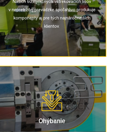
Našich 60 injekčných vstrekovacích lisov
v nepretržitej prevádzke spoľahlivo produkuje
komponenty aj pre tých najnáročnejších
klientov.
Ohýbanie