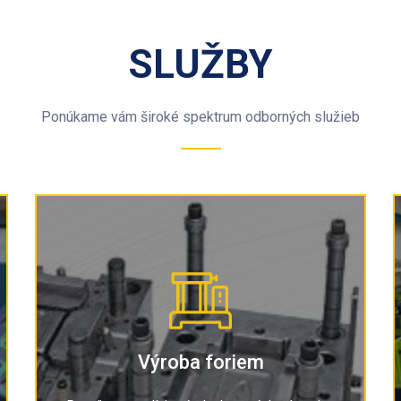
SLUŽBY
Ponúkame vám široké spektrum odborných služieb
Lisovanie
Výroba foriem
ov
Našich 60 injekčných vstrekovacích lisov