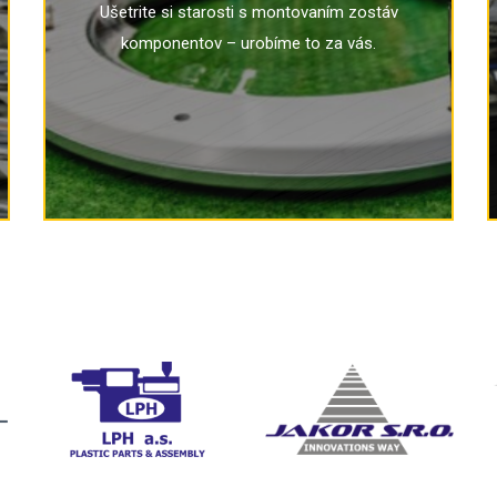
Ušetrite si starosti s montovaním zostáv
mieru pre vaše finálne výrobky.
komponentov – urobíme to za vás.