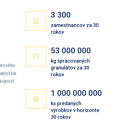
3 300
zamestnancov za 30
rokov
53 000 000
.
kg spracovaných
warového
granulátov za 30
najvyššia
rokov
okojnosť
1 000 000 000
ks predaných
výrobkov v horizonte
30 rokov